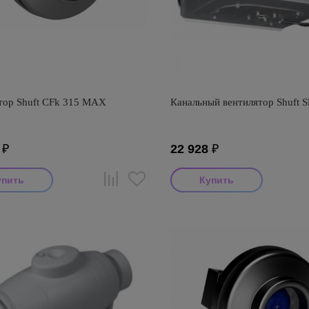
тор Shuft CFk 315 MAX
Канальный вентилятор Shuft S
₽
22 928
₽