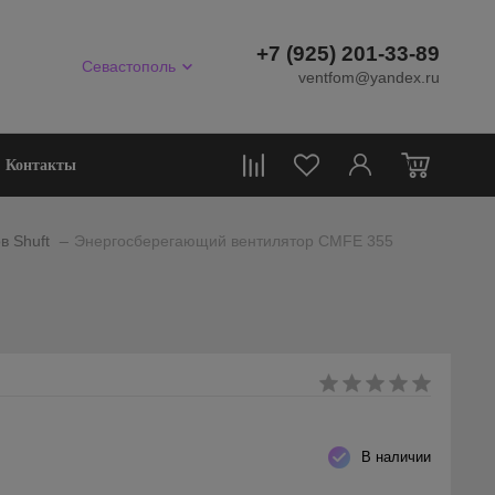
+7 (925) 201-33-89
Севастополь
ventfom@yandex.ru
0
Контакты
_
в Shuft
Энергосберегающий вентилятор CMFE 355
В наличии