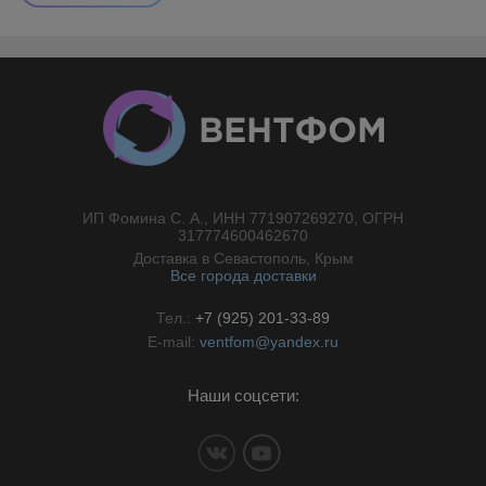
ИП Фомина С. А., ИНН 771907269270, ОГРН
//}
317774600462670
Доставка в Севастополь, Крым
Все города доставки
Тел.:
+7 (925) 201-33-89
E-mail:
ventfom@yandex.ru
Наши соцсети: