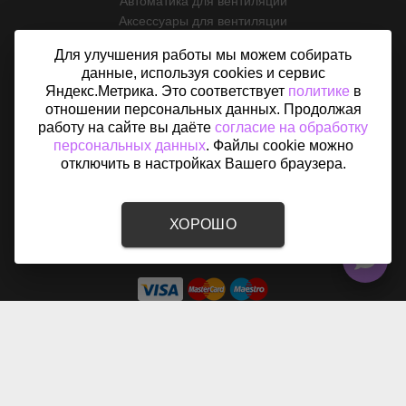
Автоматика для вентиляции
Аксессуары для вентиляции
ИНФОРМАЦИЯ
Для улучшения работы мы можем собирать
данные, используя cookies и сервис
О магазине
Яндекс.Метрика. Это соответствует
политике
в
Услуги
отношении персональных данных. Продолжая
Оплата и доставка
работу на сайте вы даёте
согласие на обработку
Возврат
персональных данных
. Файлы cookie можно
отключить в настройках Вашего браузера.
Отзывы
Контакты
Политика конфиденциальности
Согласие на обработку персональных данных
ХОРОШО
Карта сайта
2015 - 2026 © «Вентфом» - Интернет-магазин вентиляции в
Севастополе