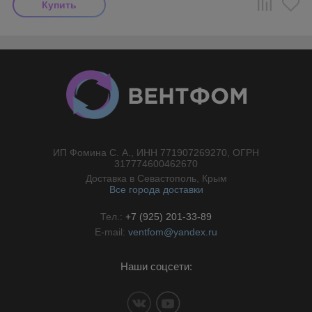
ИП Фомина С. А., ИНН 771907269270, ОГРН
//}
317774600462670
Доставка в Севастополь, Крым
Все города доставки
Тел.:
+7 (925) 201-33-89
E-mail:
ventfom@yandex.ru
Наши соцсети: