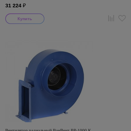
31 224
₽
Вентилятор радиальный ВанВент BP-1000 К