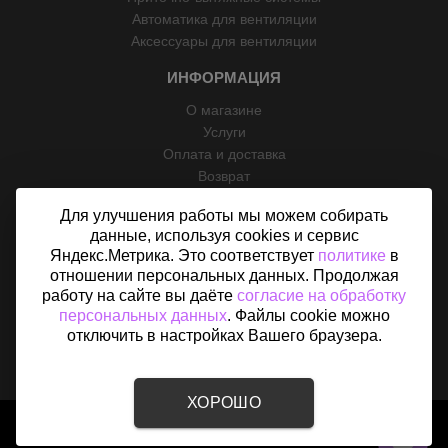
Автоматика для вентиляции
Аксессуары для вентиляции
ИНФОРМАЦИЯ
О магазине
Услуги
Оплата и доставка
Возврат
Отзывы
Для улучшения работы мы можем собирать
Контакты
данные, используя cookies и сервис
Политика конфиденциальности
Яндекс.Метрика. Это соответствует
политике
в
Согласие на обработку персональных данных
отношении персональных данных. Продолжая
Карта сайта
работу на сайте вы даёте
согласие на обработку
персональных данных
. Файлы cookie можно
отключить в настройках Вашего браузера.
ХОРОШО
2015 - 2026 © «Вентфом» - Интернет-магазин вентиляции в
Севастополе