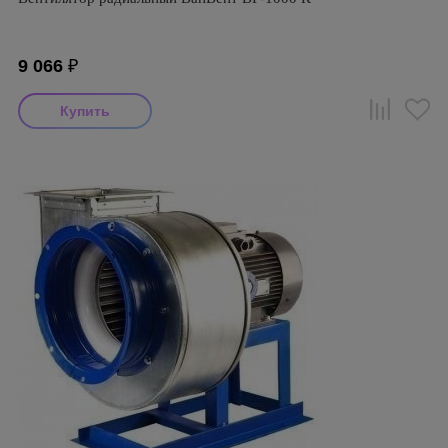
9 066
₽