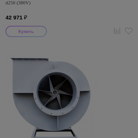
d250 (380V)
42 971
₽