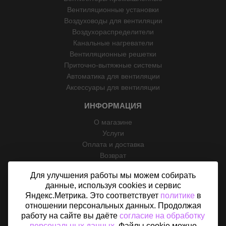
Вентиляционные установки
Воздуховоды для вентиляции
Воздухораспределители
Канальные нагреватели
Вентиляционные решетки
Приточно-вытяжные системы
Автоматика для вентиляции
Аксессуары для вентиляции
ИНФОРМАЦИЯ
О магазине
Услуги
Оплата и доставка
Возврат
Отзывы
Для улучшения работы мы можем собирать
Контакты
данные, используя cookies и сервис
Политика конфиденциальности
Яндекс.Метрика. Это соответствует
политике
в
Согласие на обработку персональных данных
отношении персональных данных. Продолжая
Карта сайта
работу на сайте вы даёте
согласие на обработку
персональных данных
. Файлы cookie можно