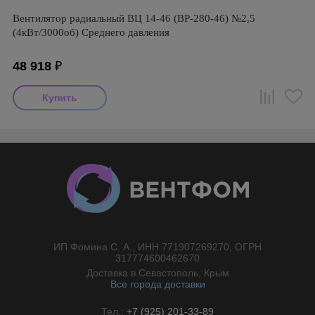
Вентилятор радиальный ВЦ 14-46 (ВР-280-46) №2,5
(4кВт/3000об) Среднего давления
48 918
₽
ИП Фомина С. А., ИНН 771907269270, ОГРН
//}
317774600462670
Доставка в Севастополь, Крым
Все города доставки
Тел.:
+7 (925) 201-33-89