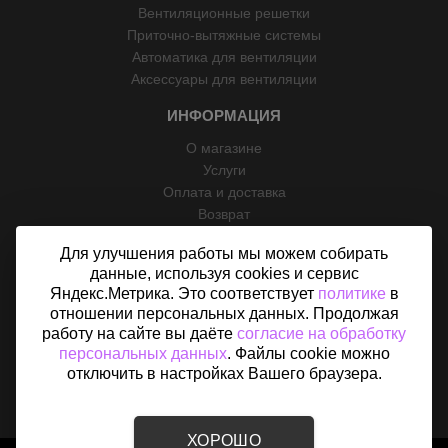
Вентиляционные решетки
Приточно-вытяжные системы
Автоматика для вентиляции
Аксессуары для вентиляции
ИНФОРМАЦИЯ
О магазине
Услуги
Оплата и доставка
Возврат
Отзывы
Для улучшения работы мы можем собирать
Контакты
данные, используя cookies и сервис
Политика конфиденциальности
Яндекс.Метрика. Это соответствует
политике
в
Согласие на обработку персональных данных
отношении персональных данных. Продолжая
Карта сайта
работу на сайте вы даёте
согласие на обработку
персональных данных
. Файлы cookie можно
отключить в настройках Вашего браузера.
ХОРОШО