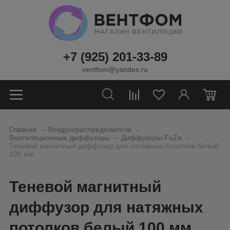
+7 (925) 201-33-89
ventfom@yandex.ru
0
_
_
Главная
Воздухораспределители
_
_
Вентиляционные диффузоры
Диффузоры FoZa
Теневой магнитный диффузор для натяжных потолков белый
100 мм
Теневой магнитный
диффузор для натяжных
потолков белый 100 мм