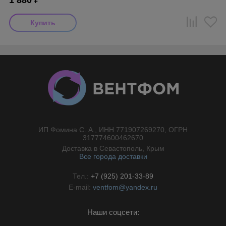
1 880
₽
ИП Фомина С. А., ИНН 771907269270, ОГРН
//}
317774600462670
Доставка в Севастополь, Крым
Все города доставки
Тел.:
+7 (925) 201-33-89
E-mail:
ventfom@yandex.ru
Наши соцсети: