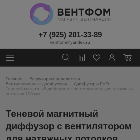
+7 (925) 201-33-89
ventfom@yandex.ru
0
_
_
Главная
Воздухораспределители
_
_
Вентиляционные диффузоры
Диффузоры FoZa
Теневой магнитный диффузор с вентилятором для натяжных
потолков 100 мм
Теневой магнитный
диффузор с вентилятором
для натяжных потолков