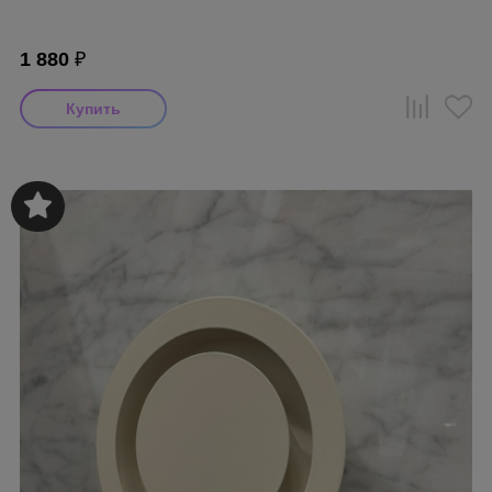
1 880
₽