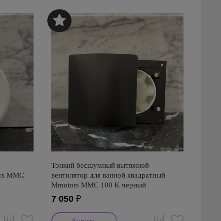
Тонкий бесшумный вытяжной
ors ММC
вентилятор для ванной квадратный
Mmotors ММC 100 K черный
7 050
₽