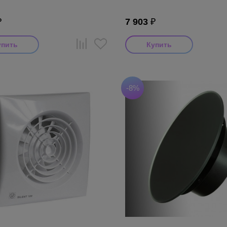
₽
7 903
₽
-8%