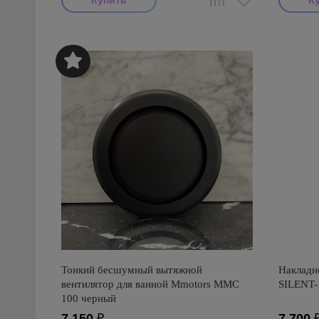
Тонкий бесшумный вытяжной
Накладно
вентилятор для ванной Mmotors ММC
SILENT
100 черный
7 150
₽
7 700