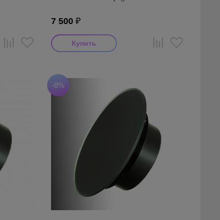
7 500
₽
-8%