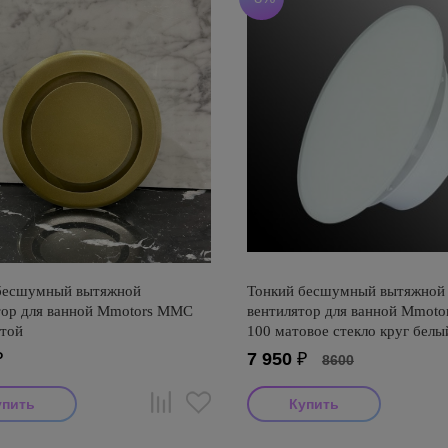
бесшумный вытяжной
Тонкий бесшумный вытяжной
тор для ванной Mmotors ММC
вентилятор для ванной Mmot
отой
100 матовое стекло круг белы
₽
7 950
₽
8600