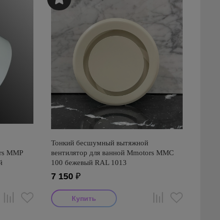
Тонкий бесшумный вытяжной
ors ММР
вентилятор для ванной Mmotors ММC
й
100 бежевый RAL 1013
7 150
₽