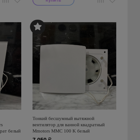
Тонкий бесшумный вытяжной
rs
вентилятор для ванной квадратный
рат белый
Mmotors ММC 100 K белый
7 050
₽