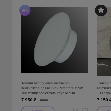
-8%
Тонкий бесшумный вытяжной
Тонкий 
вентилятор для ванной Mmotors ММР
вентиля
100 глянцевое стекло круг белый
100 сер
7 950
₽
7 150
8600