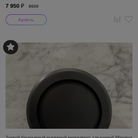
7 950
₽
8600
Тонкий бесшумный вытяжной вентилятор для ванной Mmotors