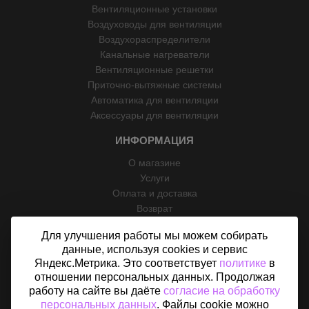
Вентиляционные установки
Воздуховоды для вентиляции
Воздухораспределители
Канальные нагреватели
Вентиляционные решетки
Приточно-вытяжные системы
Автоматика для вентиляции
Аксессуары для вентиляции
ИНФОРМАЦИЯ
О магазине
Услуги
Оплата и доставка
Возврат
Отзывы
Для улучшения работы мы можем собирать
Контакты
данные, используя cookies и сервис
Политика конфиденциальности
Яндекс.Метрика. Это соответствует
политике
в
Согласие на обработку персональных данных
отношении персональных данных. Продолжая
Карта сайта
работу на сайте вы даёте
согласие на обработку
персональных данных
. Файлы cookie можно