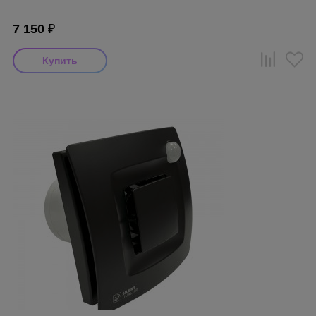
7 150
₽