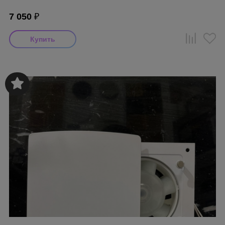
7 050
₽