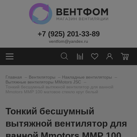
+7 (925) 201-33-89
ventfom@yandex.ru
0
_
_
_
Главная
Вентиляторы
Накладные вентиляторы
_
Вытяжные вентиляторы MMotors JSC
Тонкий бесшумный вытяжной вентилятор для ванной
Mmotors ММР 100 матовое стекло круг белый
Тонкий бесшумный
вытяжной вентилятор для
ванной Mmotors ММР 100