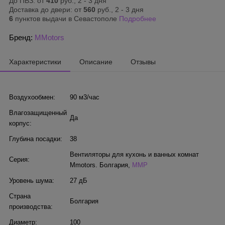
До ПВЗ: от
410
руб., 2 - 3 дня
Доставка до двери: от
560
руб., 2 - 3 дня
6
пунктов выдачи в Севастополе
Подробнее
Бренд:
MMotors
Характеристики
Описание
Отзывы
Воздухообмен:
90 м3/час
Влагозащищенный
Да
корпус:
Глубина посадки:
38
Вентиляторы для кухонь и ванных комнат
Серия:
Mmotors. Болгария
,
MMP
Уровень шума:
27 дБ
Страна
Болгария
производства:
Диаметр:
100