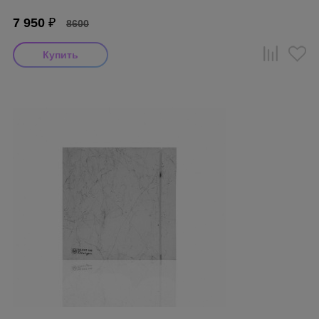
7 950
₽
8600