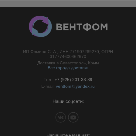
ИП Фомина С. А., ИНН 771907269270, ОГРН
//}
317774600462670
Доставка в Севастополь, Крым
Все города доставки
Тел.:
+7 (925) 201-33-89
E-mail:
ventfom@yandex.ru
Наши соцсети:
Напишите нам в чат: